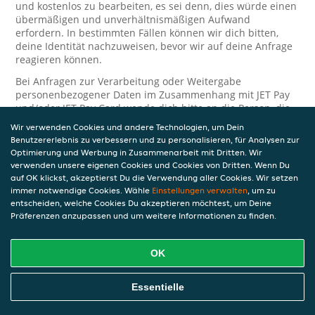
und kostenlos zu bearbeiten, es sei denn, dies würde einen
übermäßigen und unverhältnismäßigen Aufwand
erfordern. In bestimmten Fällen können wir dich bitten,
deine Identität nachzuweisen, bevor wir auf deine Anfrage
reagieren können.
Bei Anfragen zur Verarbeitung oder Weitergabe
personenbezogener Daten im Zusammenhang mit JET Pay
und/oder JET Pay Card wende dich bitte an die Person, die
dir das JET Pay-Guthaben gewährt (das kann dein
Wir verwenden Cookies und andere Technologien, um Dein
Arbeitgeber, Geschäftspartner usw. sein). Dies ist
Benutzererlebnis zu verbessern und zu personalisieren, für Analysen zur
erforderlich, da JET und die Person, die dir das Guthaben
Optimierung und Werbung in Zusammenarbeit mit Dritten. Wir
gewährt, eine separate Verantwortung für die Verarbeitung
verwenden unsere eigenen Cookies und Cookies von Dritten. Wenn Du
und den Schutz deiner personenbezogenen Daten haben.
auf OK klickst, akzeptierst Du die Verwendung aller Cookies. Wir setzen
immer notwendige Cookies. Wähle
Einstellungen verwalten
, um zu
Solltest du weitere Fragen oder Beschwerden in Bezug auf
entscheiden, welche Cookies Du akzeptieren möchtest, um Deine
die Verarbeitung deiner personenbezogenen Daten haben,
Präferenzen anzupassen und um weitere Informationen zu finden.
kontaktieren wir dich gerne. Wir würden uns auch über
Tipps oder Vorschläge zur Verbesserung unserer Erklärung
freuen.
OK
Sicherheit
Essentielle
JET nimmt den Schutz personenbezogener Daten sehr ernst