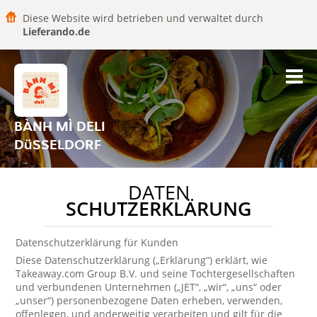
Diese Website wird betrieben und verwaltet durch
Lieferando.de
BÀNH MÌ DELI
DüSSELDORF
DATEN
SCHUTZERKLÄRUNG
Datenschutzerklärung für Kunden
Diese Datenschutzerklärung („Erklärung“) erklärt, wie
Takeaway.com Group B.V. und seine Tochtergesellschaften
und verbundenen Unternehmen („JET“, „wir“, „uns“ oder
„unser“) personenbezogene Daten erheben, verwenden,
offenlegen, und anderweitig verarbeiten und gilt für die